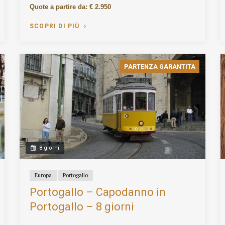
Quote a partire da: € 2.950
SCOPRI DI PIÙ
PARTENZA GARANTITA
8 giorni
Europa
Portogallo
Portogallo – Capodanno in
Portogallo – 8 giorni