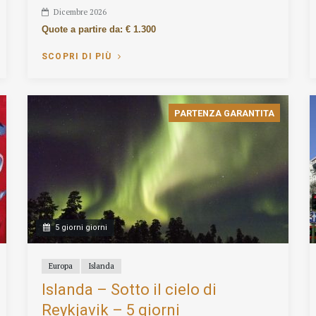
Dicembre 2026
Quote a partire da: € 1.300
SCOPRI DI PIÙ
PARTENZA GARANTITA
5 giorni giorni
Europa
Islanda
Islanda – Sotto il cielo di
Reykjavik – 5 giorni