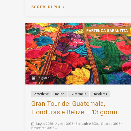
SCOPRI DI PIÙ
PARTENZA GARANTITA
13 giorni
Americhe
Belize
Guatemala
Honduras
Gran Tour del Guatemala,
Honduras e Belize – 13 giorni
Luglio 2026 · Agosto 2026 · Settembre 2026 · Ottobre 2026 ·
Novembre 2026 …