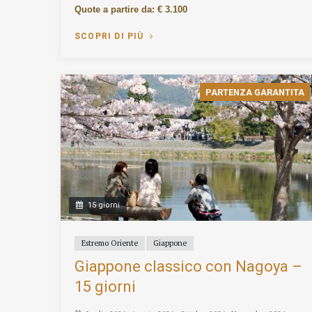
Quote a partire da: € 3.100
SCOPRI DI PIÙ
PARTENZA GARANTITA
15 giorni
Estremo Oriente
Giappone
Giappone classico con Nagoya –
15 giorni