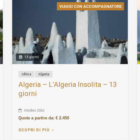
VIAGGI CON ACCOMPAGNATORE
13 giorni
Africa
Algeria
Algeria – L’Algeria Insolita – 13
giorni
Ottobre 2026
Quote a partire da: € 2.450
SCOPRI DI PIÙ