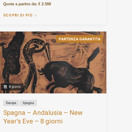
Quote a partire da: € 2.500
SCOPRI DI PIÙ
PARTENZA GARANTITA
8 giorni
Europa
Spagna
Spagna – Andalusia – New
Year’s Eve – 8 giorni