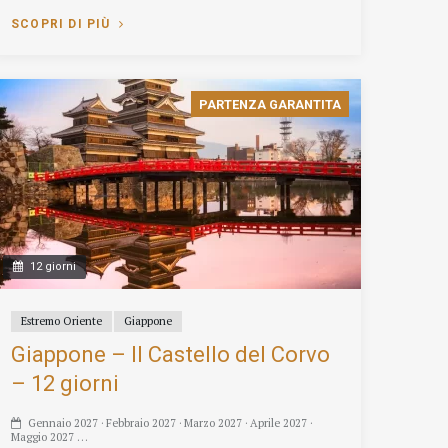
SCOPRI DI PIÙ
PARTENZA GARANTITA
12 giorni
Estremo Oriente
Giappone
Giappone – Il Castello del Corvo
– 12 giorni
Gennaio 2027 · Febbraio 2027 · Marzo 2027 · Aprile 2027 ·
Maggio 2027 …