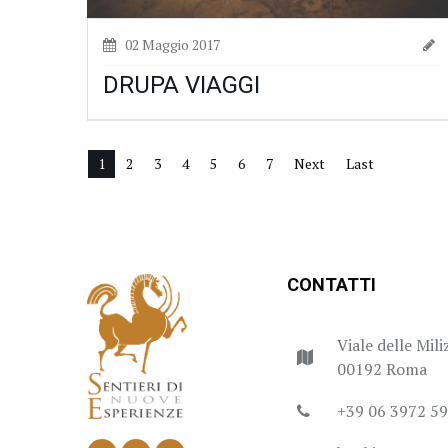
02 Maggio 2017
DRUPA VIAGGI
1
2
3
4
5
6
7
Next
Last
CONTATTI
Viale delle Mili
00192 Roma
+39 06 3972 5