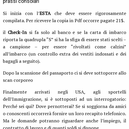
prassi consolari
Si inizia con l’
ESTA
che deve essere rigorosamente
compilata. Per ricevere la copia in Pdf occorre pagate 21$.
il
Check-In
si fa solo al banco e se la carta di imbarco
riporta la quadrupla “S” si ha la sfiga di essere stati scelti –
a campione – per essere “rivoltati come calzini”
all’imbarco (un controllo extra dei vestiti indossati e dei
bagagli a seguito).
Dopo la scansione del passaporto ci si deve sottoporre allo
scan corporeo
Finalmente arrivati negli USA, agli sportelli
dell’Immigrazione, si è sottoposti ad un interrogatorio:
Perché sei qui? Dove pernotterai? Se si soggiorna da amici
o conoscenti occorrerà fornire un loro recapito telefonico.
Ma le domande potranno riguardare anche l’impiego, il
contratto di lavoro e di quanti soldi si dispone.