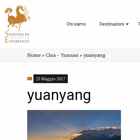
Chi siamo
Destinazioni
T
Home
»
Cina – Yunnan
»
yuanyang
23 Maggio 2017
yuanyang