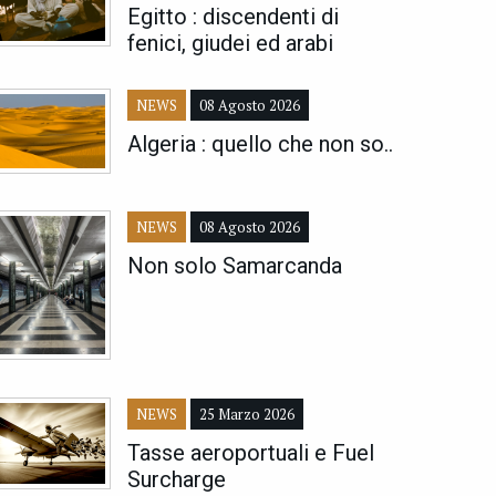
Egitto : discendenti di
fenici, giudei ed arabi
NEWS
08 Agosto 2026
Algeria : quello che non so..
NEWS
08 Agosto 2026
Non solo Samarcanda
NEWS
25 Marzo 2026
Tasse aeroportuali e Fuel
Surcharge