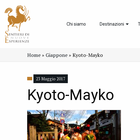
Chi siamo
Destinazioni
T
Home
»
Giappone
»
Kyoto-Mayko
23 Maggio 2017
Kyoto-Mayko