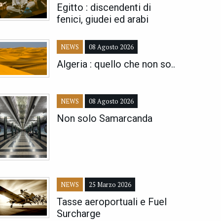
Egitto : discendenti di
fenici, giudei ed arabi
NEWS
08 Agosto 2026
Algeria : quello che non so..
NEWS
08 Agosto 2026
Non solo Samarcanda
NEWS
25 Marzo 2026
Tasse aeroportuali e Fuel
Surcharge