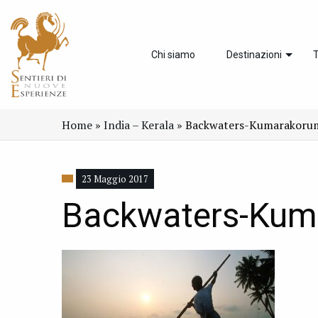
Chi siamo
Destinazioni
T
Home
»
India – Kerala
»
Backwaters-Kumarakoru
23 Maggio 2017
Backwaters-Kum