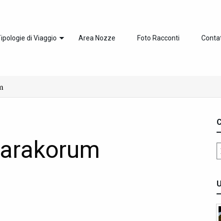
ipologie di Viaggio
Area Nozze
Foto Racconti
Contat
m
C
arakorum