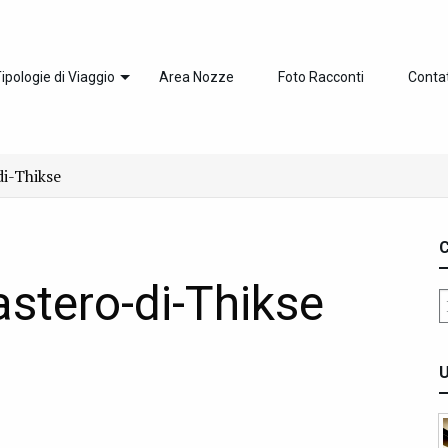
ipologie di Viaggio
Area Nozze
Foto Racconti
Contat
i-Thikse
C
stero-di-Thikse