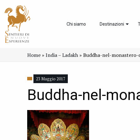
Chi siamo
Destinazioni
T
Home
»
India – Ladakh
»
Buddha-nel-monastero-d
23 Maggio 2017
Buddha-nel-mona