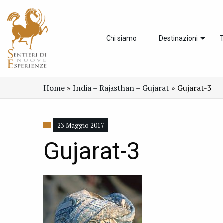
Chi siamo
Destinazioni
T
Home
»
India – Rajasthan – Gujarat
»
Gujarat-3
23 Maggio 2017
Gujarat-3