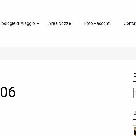
ipologie di Viaggio
Area Nozze
Foto Racconti
Contat
C
_06