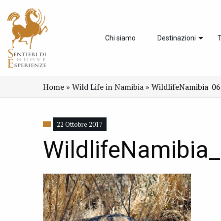
Chi siamo
Destinazioni
T
Home
»
Wild Life in Namibia
»
WildlifeNamibia_06
22 Ottobre 2017
WildlifeNamibia