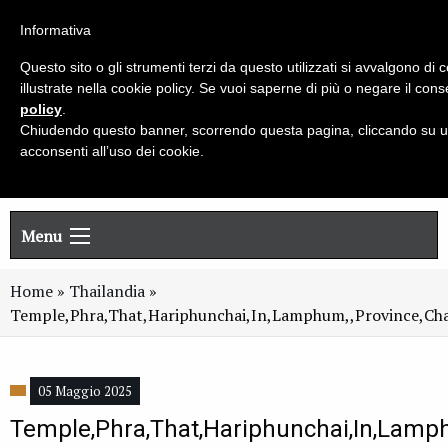
Live chat
Cerca
Newsletter
Informativa
Questo sito o gli strumenti terzi da questo utilizzati si avvalgono di c
illustrate nella cookie policy. Se vuoi saperne di più o negare il cons
policy
.
Chiudendo questo banner, scorrendo questa pagina, cliccando su un
acconsenti all’uso dei cookie.
Menu
Home
»
Thailandia
»
Temple,Phra,That,Hariphunchai,In,Lamphum,,Province,Cha
05 Maggio 2025
Temple,Phra,That,Hariphunchai,In,Lamph