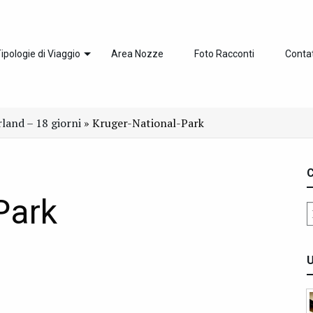
ipologie di Viaggio
Area Nozze
Foto Racconti
Contat
land – 18 giorni
»
Kruger-National-Park
C
Park