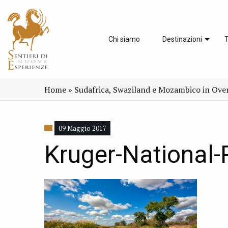
Chi siamo
Destinazioni
T
Home
»
Sudafrica, Swaziland e Mozambico in Over
09 Maggio 2017
Kruger-National-