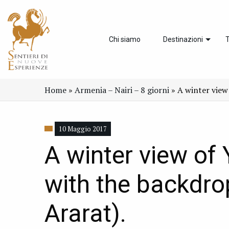
Chi siamo
Destinazioni
T
Home
»
Armenia – Nairi – 8 giorni
»
A winter view
10 Maggio 2017
A winter view of
with the backdro
Ararat).