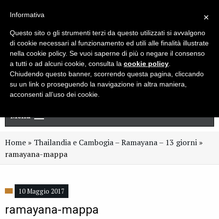
Live chat
Cerca
Newsletter
Informativa
×
Questo sito o gli strumenti terzi da questo utilizzati si avvalgono
di cookie necessari al funzionamento ed utili alle finalità illustrate
nella cookie policy. Se vuoi saperne di più o negare il consenso
a tutti o ad alcuni cookie, consulta la
cookie policy
.
Chiudendo questo banner, scorrendo questa pagina, cliccando
su un link o proseguendo la navigazione in altra maniera,
acconsenti all’uso dei cookie.
Menu
Home
»
Thailandia e Cambogia – Ramayana – 13 giorni
»
ramayana-mappa
10 Maggio 2017
ramayana-mappa