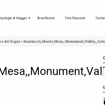
ipologie di Viaggio
Area Nozze
Foto Racconti
Contat
ica dei Sogni
»
Sunrise,In,Hunts,Mesa,,Monument,Valley,,Ariz
C
,Mesa,,Monument,Vall