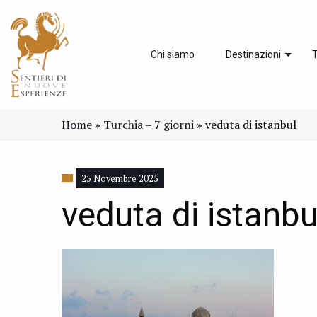
Chi siamo
Destinazioni
T
Home
»
Turchia – 7 giorni
»
veduta di istanbul
25 Novembre 2025
veduta di istanbu