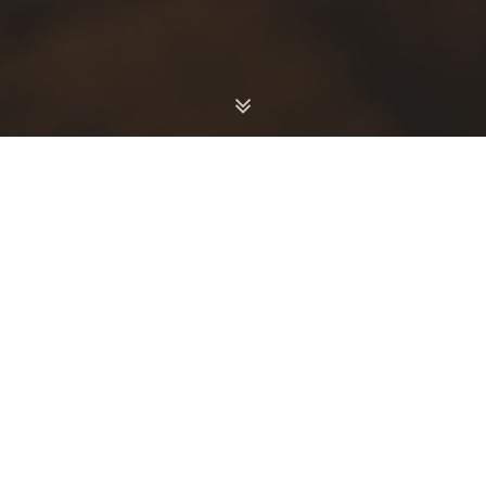
Viaggi - Swaziland
Scegli il Paese
VIAGGI DI GRUPPO
12 giorni