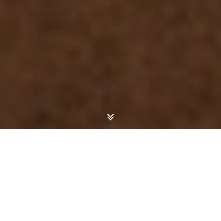
La terra deve prima esistere
come concetto mentale. Poi la si
deve cantare. Solo allora si può
dire che esiste. (Bruce Chatwin -