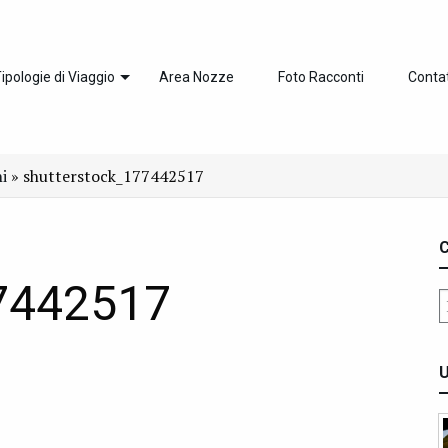
ipologie di Viaggio
Area Nozze
Foto Racconti
Contat
ni
»
shutterstock_177442517
C
77442517