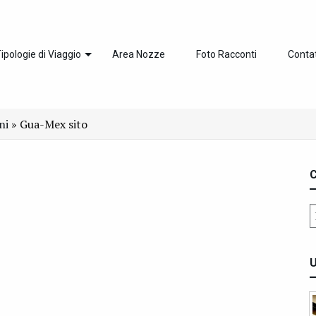
ipologie di Viaggio
Area Nozze
Foto Racconti
Contat
ni
»
Gua-Mex sito
C