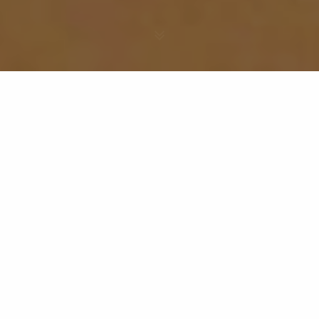
“Questo deserto è luminoso e
brillante, sì da far dilatare il petto
e dare una sensazione di
euforia”
(I Viaggi di Ibn Battuta)
VIAGGIO