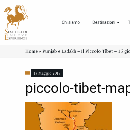
Chi siamo
Destinazioni
T
Home
»
Punjab e Ladakh – Il Piccolo Tibet – 15 gi
17 Maggio 2017
piccolo-tibet-ma