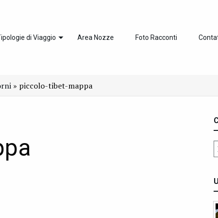
ipologie di Viaggio
Area Nozze
Foto Racconti
Contat
orni
»
piccolo-tibet-mappa
C
ppa