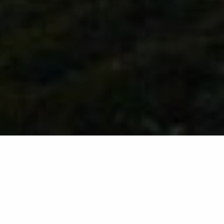
Potessi, solitario, legarmi con
esito alla solitudine.
Che i piaceri del mondo illusorio