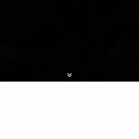
“...all’orizzonte, un’aurora boreale
effondeva fasci di luce pallida
sull’azzurro cupo del cielo”