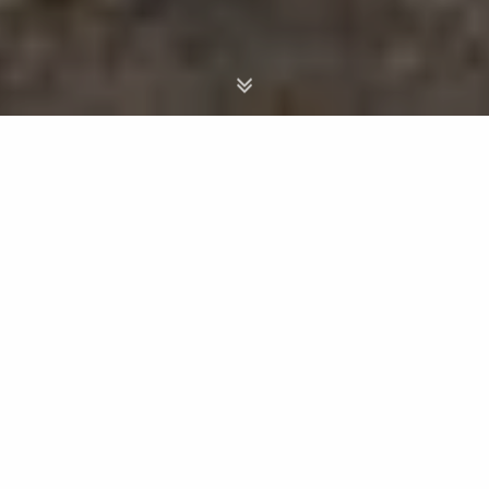
Viaggi - Senegal
Scegli il Paese
CON ACCOMPAGNATORE
12 giorni