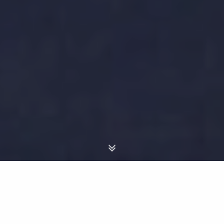
“Ciò che il bruco chiama fine del
mondo, il resto del mondo chiama
farfalla.”