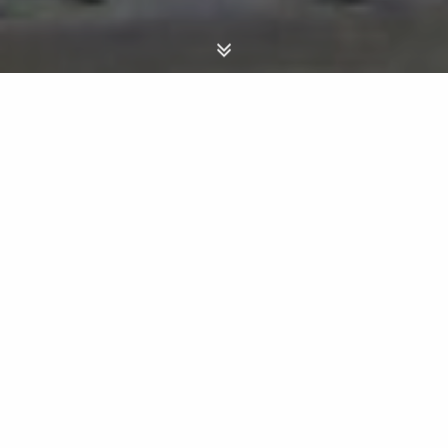
“Per il bene di un amico un
uomo non dovrebbe rifuggire da
alcuna tristezza”
(Il cavaliere con la pelle di
pantera - Shota Rustaveli)
VIAGGIO