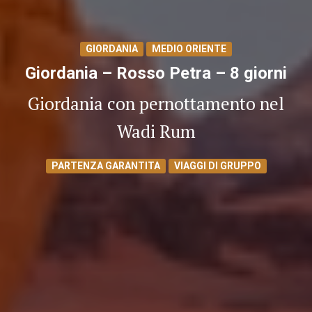
GIORDANIA
MEDIO ORIENTE
Giordania – Rosso Petra – 8 giorni
Giordania con pernottamento nel
Wadi Rum
PARTENZA GARANTITA
VIAGGI DI GRUPPO