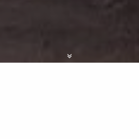
“Porto Il deserto nelle vene”
(Malika Himmich)
VIAGGIO